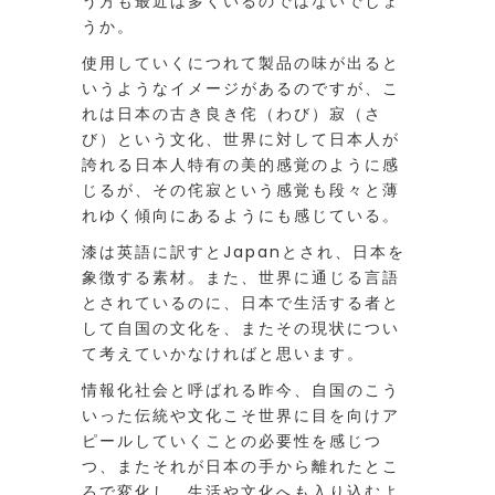
う方も最近は多くいるのではないでしょ
うか。
使用していくにつれて製品の味が出ると
いうようなイメージがあるのですが、こ
れは日本の古き良き侘（わび）寂（さ
び）という文化、世界に対して日本人が
誇れる日本人特有の美的感覚のように感
じるが、その侘寂という感覚も段々と薄
れゆく傾向にあるようにも感じている。
漆は英語に訳すとJapanとされ、日本を
象徴する素材。また、世界に通じる言語
とされているのに、日本で生活する者と
して自国の文化を、またその現状につい
て考えていかなければと思います。
情報化社会と呼ばれる昨今、自国のこう
いった伝統や文化こそ世界に目を向けア
ピールしていくことの必要性を感じつ
つ、またそれが日本の手から離れたとこ
ろで変化し、生活や文化へも入り込むよ