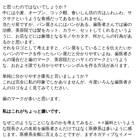
と思ったのではないでしょうか？
中には小麦、オーブン、コック帽、食いしん坊の方はふわふわ、サ
クサクというような食感だってあるかもしれません。
当たり前ですが、パン屋さんにはパンがある。歯医者さんでは歯の
治療。美容院では髪をカット、カラー、セットしてくれるというよ
うに、お店などには象徴となるモノやカタチ、何かしらの行為があ
るかと思います。
それをロゴとして考えますと、パン屋をしていることを伝えたいか
らパンのマークを作ったらパン屋だと分かりやすいよね、歯医者さ
んの場合だと歯のマーク、美容院だとハサミのマークというよう
な、おおよそ誰でも分かりやすいシンボルを作る方法があります。
単純に分かりやすさ優先と言いましょうか？
これは完全に私の印象でしかありませんが、今度いろんな歯医者さ
んのロゴをよく見てみてください。
歯のマークが多いと思います。
私はこれがちょっと嫌いです。
なぜこのようなことになるのかを考えてみると、⚪︎⚪︎歯科というよう
な院長さんの名前を歯医者さんだけではなく医療系は多いように感
じます。医療系全般に言えることですが、まずネガティブなイメー