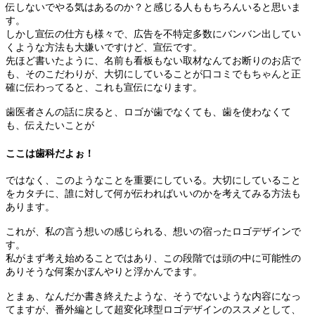
伝しないでやる気はあるのか？と感じる人ももちろんいると思いま
す。
しかし宣伝の仕方も様々で、広告を不特定多数にバンバン出してい
くような方法も大嫌いですけど、宣伝です。
先ほど書いたように、名前も看板もない取材なんてお断りのお店で
も、そのこだわりが、大切にしていることが口コミでもちゃんと正
確に伝わってると、これも宣伝になります。
歯医者さんの話に戻ると、ロゴが歯でなくても、歯を使わなくて
も、伝えたいことが
ここは歯科だよぉ！
ではなく、このようなことを重要にしている。大切にしていること
をカタチに、誰に対して何が伝わればいいのかを考えてみる方法も
あります。
これが、私の言う想いの感じられる、想いの宿ったロゴデザインで
す。
私がまず考え始めることではあり、この段階では頭の中に可能性の
ありそうな何案かぼんやりと浮かんでます。
とまぁ、なんだか書き終えたような、そうでないような内容になっ
てますが、番外編として超変化球型ロゴデザインのススメとして、