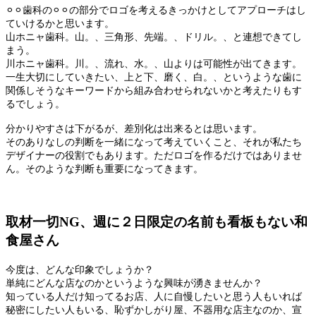
⚪︎⚪︎歯科の⚪︎⚪︎の部分でロゴを考えるきっかけとしてアプローチはし
ていけるかと思います。
山ホニャ歯科。山。、三角形、先端。、ドリル。、と連想できてし
まう。
川ホニャ歯科。川。、流れ、水。、山よりは可能性が出てきます。
一生大切にしていきたい、上と下、磨く、白。、というような歯に
関係しそうなキーワードから組み合わせられないかと考えたりもす
るでしょう。
分かりやすさは下がるが、差別化は出来るとは思います。
そのありなしの判断を一緒になって考えていくこと、それが私たち
デザイナーの役割でもあります。ただロゴを作るだけではありませ
ん。そのような判断も重要になってきます。
取材一切NG、週に２日限定の名前も看板もない和
食屋さん
今度は、どんな印象でしょうか？
単純にどんな店なのかというような興味が湧きませんか？
知っている人だけ知ってるお店、人に自慢したいと思う人もいれば
秘密にしたい人もいる、恥ずかしがり屋、不器用な店主なのか、宣