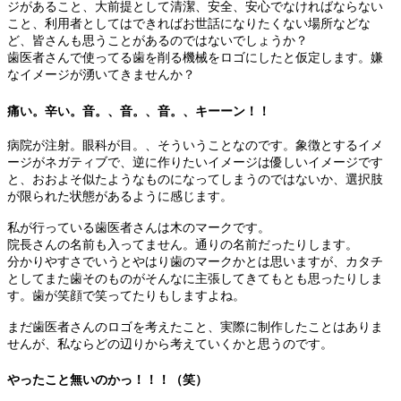
ジがあること、大前提として清潔、安全、安心でなければならない
こと、利用者としてはできればお世話になりたくない場所などな
ど、皆さんも思うことがあるのではないでしょうか？
歯医者さんで使ってる歯を削る機械をロゴにしたと仮定します。嫌
なイメージが湧いてきませんか？
痛い。辛い。音。、音。、音。、キーーン！！
病院が注射。眼科が目。、そういうことなのです。象徴とするイメ
ージがネガティブで、逆に作りたいイメージは優しいイメージです
と、おおよそ似たようなものになってしまうのではないか、選択肢
が限られた状態があるように感じます。
私が行っている歯医者さんは木のマークです。
院長さんの名前も入ってません。通りの名前だったりします。
分かりやすさでいうとやはり歯のマークかとは思いますが、カタチ
としてまた歯そのものがそんなに主張してきてもとも思ったりしま
す。歯が笑顔で笑ってたりもしますよね。
まだ歯医者さんのロゴを考えたこと、実際に制作したことはありま
せんが、私ならどの辺りから考えていくかと思うのです。
やったこと無いのかっ！！！（笑）