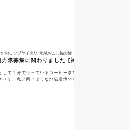
orks.
,
ツブヤイタリ
,
地域おこし協力隊
力隊募集に関わりました [福山市地域おこし協力
として半分で行っているコーヒー事業では、広島県が主催する
せて、私と同じような地域環境で活動する仲間たちと、意見交換