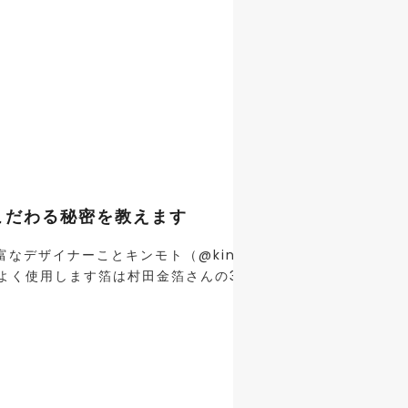
こだわる秘密を教えます
デザイナーことキンモト（@kinmotojun）です。 人生
く使用します箔は村田金箔さんの37号金 […]