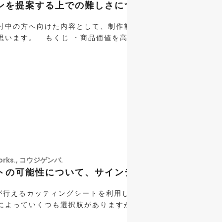
インを提案する上での難しさについて
討中の方へ向けた内容として、制作前の段階であれば少しは役
います。 もくじ ・商品価値を高めるオリジナル […]
rks.
,
コウジゲンバ.
ートの可能性について、サインデザインの考え方ま
行えるカッティングシートを利用した方法があります。 サイ
よっていくつも選択肢がありますが、よりグラフィ […]