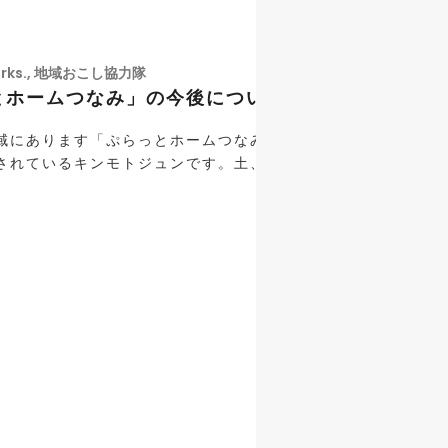
rks.
,
地域おこし協力隊
とホームつなみ」の今後について
域にあります「ぷらっとホームつなみ」という地域の振興会（
されているキンモトジュンです。土、日曜、祝日はお外の屋台